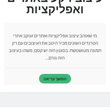
נגישות אתרים
ואפליקציות
עיצוב חווית משתמש
מי שאוהב עיצוב אפליקציות ואתרים ועוקב אחרי
BizDev ויזמות באינטרנט
(5)
הטרנדים השונים מכיר היטב את העיצובים עם רק
איזה שפת תכנות כדאי לבחור?
(1)
תמונה מטושטשת. בסגנון הזה יש קסם, משהו בעיצוב
בלוג עיצוב גרפי
(67)
הזה גורם…
יזמות באינטרנט
(2)
כלים ומידע חשוב לעיצוב
(5)
לימוד אילוסטריטור
(6)
לימוד פוטושופ
(4)
המשך קריאה
מדריכים
(13)
מוניטיזציה
(2)
מילון מונחי אינטרנט
(4)
מנועי חיפוש שינו את העולם
(3)
עיצוב אפליקציות
(16)