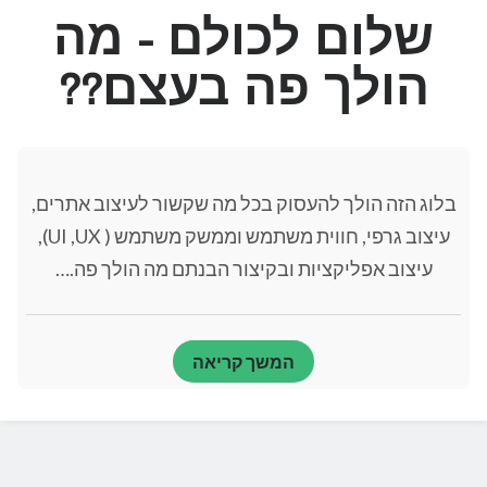
עיצוב אתרים
(8)
שלום לכולם - מה
עיצוב ותכנות באינטרנט
(14)
עיצוב תמונות
(1)
הולך פה בעצם??
קהלי היעד
(1)
קידוד בכיף. טיפים כלים ומקורות
(6)
קידום ממומן ומדיה ביינג
(2)
שיווק באינטרנט
(5)
שיווק ברשתות חברתיות
(1)
בלוג הזה הולך להעסוק בכל מה שקשור לעיצוב אתרים,
תוכניות, משקיעים ותחזיות
(3)
עיצוב גרפי, חווית משתמש וממשק משתמש ( UI ,UX),
עיצוב אפליקציות ובקיצור הבנתם מה הולך פה.…
עקרונות הברזל בעיצוב
המשך קריאה
אודות הבלוג שלי
נגישות אתרים
עיצוב למובייל
עיצוב שטוח