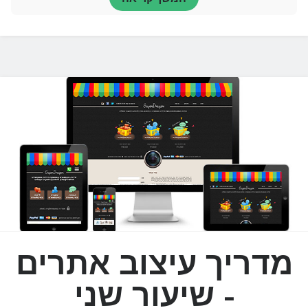
קהלי היעד
איך קשור קהל היעד לפיתוח עיסקי? פשוט מאוד, הם ההכנסה שלך בסופו של דבר
ומטרתו…
תוכניות, משקיעים ותחזיות
בטח שמעתם את המונחים הללו: תוכנית עסקית, מצגת עסקית, תקציר מנהלים,
פיץ', תחזיות, דוחות כספיים…
שיווק באינטרנט
מנועי חיפוש שינו את העולם
טוב כולם יודעים מה גוגל עשתה לעולם. אם תגידו לילדים שאתם נולדתם לפני
שהיה גוגל…
שיווק באינטרנט
מדריך עיצוב אתרים
שיווק ופרסום באינטרנט הוא נושא רחב מאוד, יש המון אפשרויות של קידום
ופרסום ברשת וזה…
- שיעור שני
שיווק באמצעות האקינג