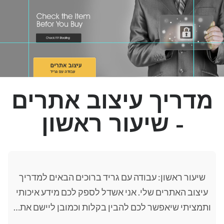
הפוסטים שהכי אהבתם
מדריך עיצוב אפליקציות - שיעור רביעי
מדריך עיצוב אפליקציות - שיעור תשיעי
מדריך עיצוב אפליקציות - שיעור ראשון
מדריך עיצוב אפליקציות - שיעור שלישי
מדריך עיצוב אתרים
מדריך עיצוב אפליקציות - שיעור חמישי
- שיעור ראשון
מפת תגיות
שיעור ראשון: עבודה עם גריד ברוכים הבאים למדריך
css
html
SEO
UX
flat design
עיצוב האתרים שלי. אני אשדל לספק לכם מידע איכותי
אייפון
אנימציות
איך לגזור בפוטושופ
ותמציתי שיאפשר לכם להבין בקלות וכמובן ליישם את…
דוגמאות לעיצוב אפליקציות