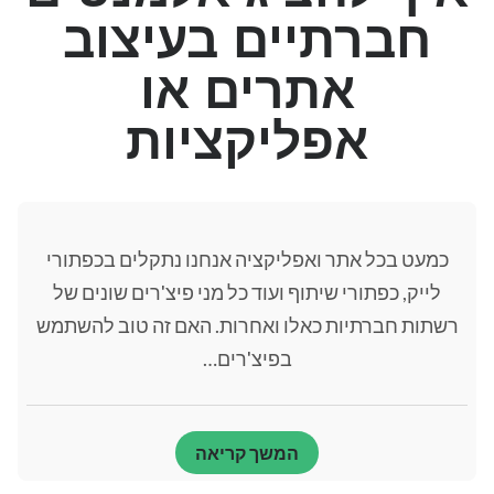
חברתיים בעיצוב
קבצי פוטושופ חינם
עיצוב שטוח
קורס עיצוב אתרים
קידום אתרים
אתרים או
רקעים
אפליקציות
תגובות אחרונות
חנה
על
עברית בתוכנות של ADOBE - עברית פוטושופ ואילוסטרייטור
כמעט בכל אתר ואפליקציה אנחנו נתקלים בכפתורי
חנה
על
עברית בתוכנות של ADOBE - עברית פוטושופ ואילוסטרייטור
יהוא
על
עברית בתוכנות של ADOBE - עברית פוטושופ ואילוסטרייטור
לייק, כפתורי שיתוף ועוד כל מני פיצ'רים שונים של
נתי
על
עברית בתוכנות של ADOBE - עברית פוטושופ ואילוסטרייטור
רשתות חברתיות כאלו ואחרות. האם זה טוב להשתמש
admin
על
קידוד למתחילים.. איפה מתחילים???
בפיצ'רים…
המשך קריאה