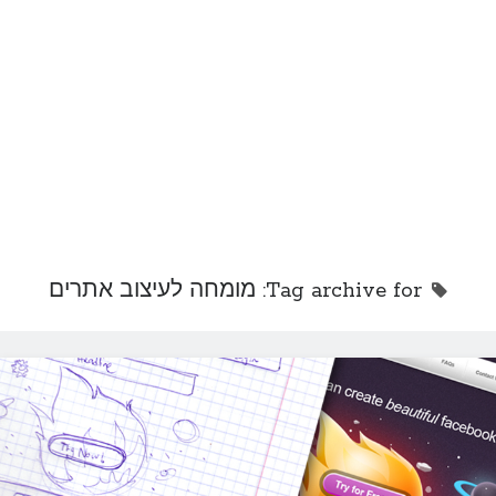
לימוד פוטושופ
פוטושופ הוא הכלי המרכזי היום לעיצובים אתרים ואפליקציות. יש כאלו שיחלקו
ויגידו כי צריך לעצב…
מדריכים
מדריכים למתחילים שרוצים ללמוד כיצד לתכנת או לעצב. יש המון שיטות בעיצוב
או תכנות, המדריכים…
עיצוב אפליקציות
עיצוב אפליקציות מכיל עולם ומלואו. קיימים כלכך הרבה ממשקים כגון: אייפון
וגלקסי, ועד רבים אחרים…
עיצוב אתרים
Tag archive for: מומחה לעיצוב אתרים
עיצוב אתרים הוא אחד התחומים החמים ביותר בעולם העיצוב. מכוון שתעשיית
האינטרנט כלכך גדולה ומשוכללת,…
עיצוב ותכנות באינטרנט
עיצוב ותכנות יכול להיות לא רק ברשת האינטרנט. בבלוג שלי אני ידבר בעיקר על
תכנות…
עיצוב תמונות
עיצוב תמונות הוא אחד הדברים הנפוצים ביותר. כל אחד ואחת מאיתנו
משתמשים לפחות פעם בשבוע…